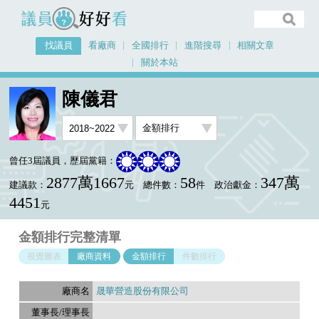
議員好好看
找議員
看廠商
全國排行
進階搜尋
相關文章
關於本站
首頁
找議員
陳儀君
金額排行廠商資料
陳儀君
曾任3屆議員，歷屆黨籍：
2877萬1667
58
347萬
建議款：
元
總件數：
件
政治獻金：
4451
元
金額排行完整清單
視覺圖表
廠商資料
金額排行
件數排行
晟華營造股份有限公司